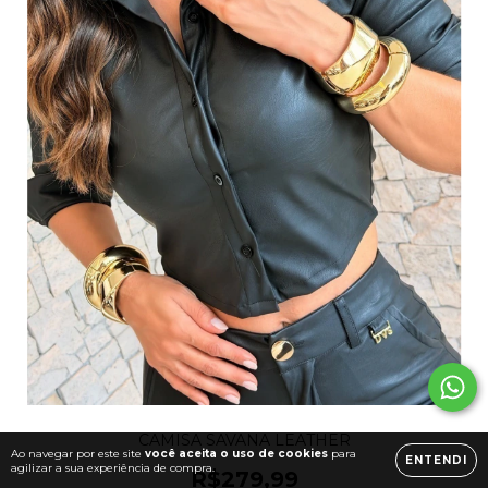
CAMISA SAVANA LEATHER
Ao navegar por este site
você aceita o uso de cookies
para
ENTENDI
agilizar a sua experiência de compra.
R$279,99